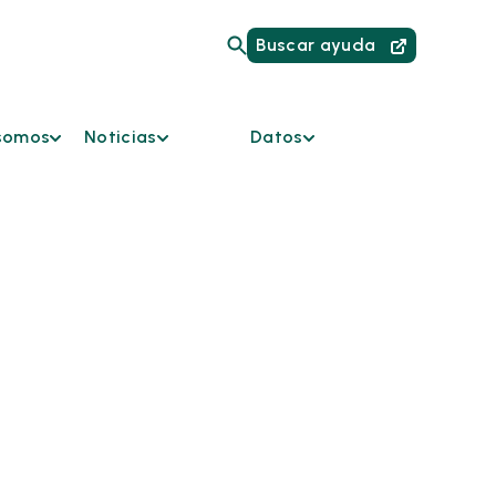
Buscar ayuda
somos
Noticias
Datos
somos
Iniciativas
Enlaces HMIS para
actuales
proveedores
da
Noticias
Panel de datos
Podcast
Informes
os
Boletín
rios del
iones y
es de
ones
es