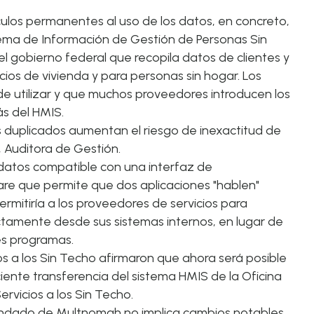
áculos permanentes al uso de los datos, en concreto,
stema de Información de Gestión de Personas Sin
el gobierno federal que recopila datos de clientes y
ios de vivienda y para personas sin hogar. Los
 de utilizar y que muchos proveedores introducen los
s del HMIS.
 duplicados aumentan el riesgo de inexactitud de
, Auditora de Gestión.
datos compatible con una interfaz de
are que permite que dos aplicaciones "hablen"
rmitiría a los proveedores de servicios para
ctamente desde sus sistemas internos, en lugar de
es programas.
 a los Sin Techo afirmaron que ahora será posible
ciente transferencia del sistema HMIS de la Oficina
rvicios a los Sin Techo.
 condado de Multnomah no implica cambios notables