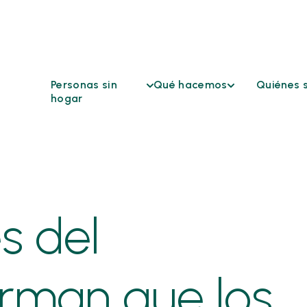
Personas sin
Qué hacemos
Quiénes 
hogar
Acceso
Quiénes 
Buscar ayuda
coordinado
Atención
Comprender la
Conferencias
continua
falta de vivienda
intersectoriales
Órganos
Acabar con los sin
Refugios de
consultiv
techo
emergencia
comunita
s del
HSD
Oportunidades de
financiación
Reclamac
solicitud
Sanidad y
rman que los
adaptaci
vivienda
razonabl