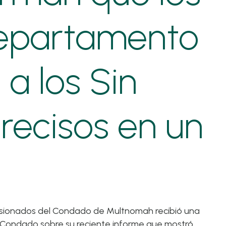
Vivienda
Nuestros
Divulgación en la
Departamento
Trabajar 
calle
Departa
Servicios
Servicios de apoyo
Personas
a la vivienda
 a los Sin
(SHS) Medida
recisos en un
omisionados del Condado de Multnomah recibió una
el Condado sobre su
reciente informe
que mostró