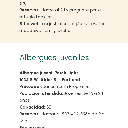
situ.
Reservas:
Llame al 211 y pregunte por el
refugio familiar
Sitio web:
ourjustfuture.org/services/lilac-
meadows-family-shelter
Albergues juveniles
Albergue juvenil Porch Light
1635 S.W. Alder St., Portland
Proveedor:
Janus Youth Programs
Población atendida:
Jóvenes de 16 a 24
años
Capacidad:
30
Reservas:
Llamar al 503-432-3986 de 9 a
17 h.
Página web: