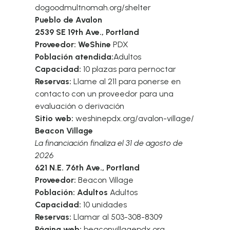
dogoodmultnomah.org/shelter
Pueblo de Avalon
2539 SE 19th Ave., Portland
Proveedor: WeShine
PDX
Población atendida:
Adultos
Capacidad:
10 plazas para pernoctar
Reservas:
Llame al 211 para ponerse en
contacto con un proveedor para una
evaluación o derivación
Sitio web:
weshinepdx.org/avalon-village/
Beacon Village
La financiación finaliza el 31 de agosto de
2026
621 N.E. 76th Ave., Portland
Proveedor:
Beacon Village
Población: Adultos
Adultos
Capacidad:
10 unidades
Reservas:
Llamar al 503-308-8309
Página web:
beaconvillagepdx.org