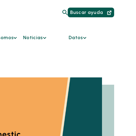
Buscar ayuda
somos
Noticias
Datos
somos
Iniciativas
Enlaces HMIS para
actuales
proveedores
da
Noticias
Panel de datos
Podcast
Informes
os
Boletín
rios del
iones y
es de
ones
es