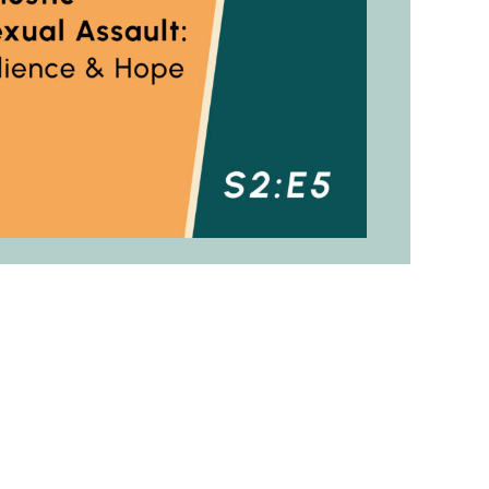
 socios
en el
mento de
 para
 sin Hogar