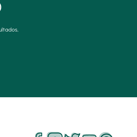
D
ultados,