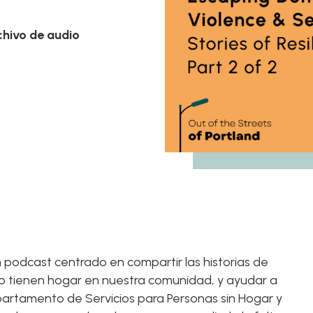
Vivienda
Nuestros
Divulgación en la
Trabajar 
chivo de audio
calle
Departa
Servicios
Servicios de apoyo
Personas
a la vivienda
(SHS) Medida
n podcast centrado en compartir las historias de
 tienen hogar en nuestra comunidad, y ayudar a
epartamento de Servicios para Personas sin Hogar y