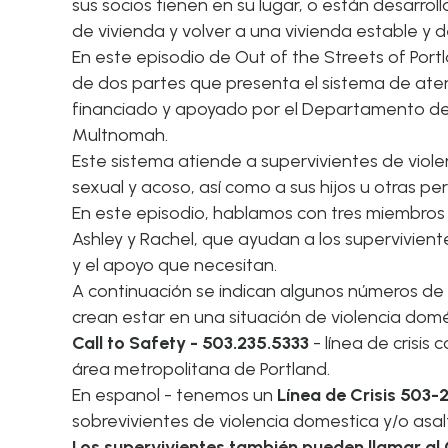
sus socios tienen en su lugar, o están desarroll
de vivienda y volver a una vivienda estable y 
En este episodio de Out of the Streets of Port
de dos partes que presenta el sistema de aten
financiado y apoyado por el Departamento de 
Multnomah.
Este sistema atiende a supervivientes de viole
sexual y acoso, así como a sus hijos u otras pe
En este episodio, hablamos con tres miembros
Ashley y Rachel, que ayudan a los supervivien
y el apoyo que necesitan.
A continuación se indican algunos números de
crean estar en una situación de violencia dom
Call to Safety - 503.235.5333
- línea de crisis
área metropolitana de Portland.
En espanol - tenemos un
Línea de Crisis 503
sobrevivientes de violencia domestica y/o asal
Los supervivientes también pueden llamar al 