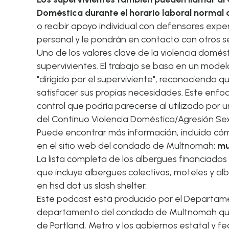
Doméstica durante el horario laboral normal
o recibir apoyo individual con defensores exp
personal y le pondrán en contacto con otros se
Uno de los valores clave de la violencia domés
supervivientes. El trabajo se basa en un modelo
"dirigido por el superviviente", reconociendo
satisfacer sus propias necesidades. Este enfoqu
control que podría parecerse al utilizado por 
del Continuo Violencia Doméstica/Agresión Sex
Puede encontrar más información, incluido c
en el sitio web del condado de Multnomah:
mu
La lista completa de los albergues financiados
que incluye albergues colectivos, moteles y al
en hsd dot us slash shelter.
Este podcast está producido por el Departame
departamento del condado de Multnomah que 
de Portland, Metro y los gobiernos estatal y fed