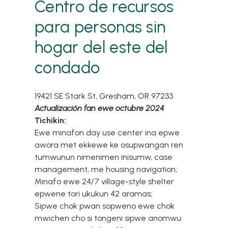
Centro de recursos
para personas sin
hogar del este del
condado
19421 SE Stark St,
Gresham
,
OR
97233
Actualización fan ewe octubre 2024
Tichikin:
Ewe minafon day use center ina epwe
awora met ekkewe ke osupwangan ren
tumwunun nimenimen inisumw, case
management, me housing navigation;
Minafo ewe 24/7 village-style shelter
epwene tori ukukun 42 aramas;
Sipwe chok pwan sopweno ewe chok
mwichen cho si tongeni sipwe anomwu