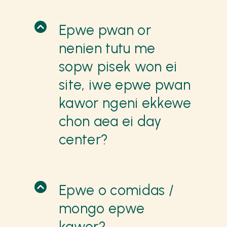
Epwe pwan or
nenien tutu me
sopw pisek won ei
site, iwe epwe pwan
kawor ngeni ekkewe
chon aea ei day
center?
Epwe o comidas /
mongo epwe
kawor?