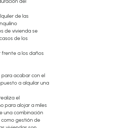
duración del
quiler de las
nquilino
es de vivienda se
casos de los
 frente a los daños
s para acabar con el
spuesto a alquilar una
ealiza el
o para alojar a miles
ce una combinación
o, como gestión de
as viviendas son