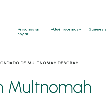
Personas sin
Qué hacemos
Quiénes 
hogar
Acceso
Quiénes 
Buscar ayuda
coordinado
Atención
Comprender la
Conferencias
continua
falta de vivienda
intersectoriales
L CONDADO DE MULTNOMAH DEBORAH
Órganos
Acabar con los sin
Refugios de
consultiv
techo
emergencia
comunita
HSD
n Multnomah
Oportunidades de
financiación
Reclamac
solicitud
Sanidad y
adaptaci
vivienda
razonabl