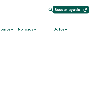
Buscar ayuda
somos
Noticias
Datos
somos
Iniciativas
Enlaces HMIS para
actuales
proveedores
da
Noticias
Panel de datos
Podcast
Informes
os
Boletín
rios del
iones y
es de
ones
es