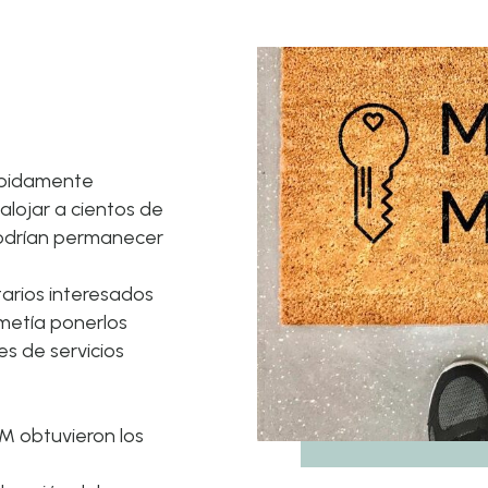
Vivienda
Nuestros
Divulgación en la
Trabajar 
calle
Departa
Servicios
Servicios de apoyo
Personas
a la vivienda
(SHS) Medida
rápidamente
lojar a cientos de
podrían permanecer
tarios interesados
metía ponerlos
s de servicios
IM obtuvieron los