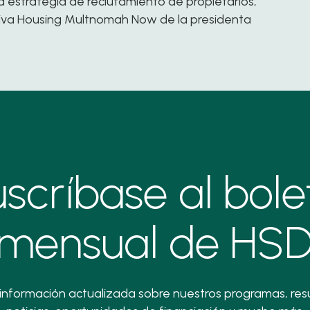
 estrategia de reclutamiento de propietarios,
tiva
Housing Multnomah Now
de la presidenta
scríbase al bole
mensual de HS
información actualizada sobre nuestros programas, res