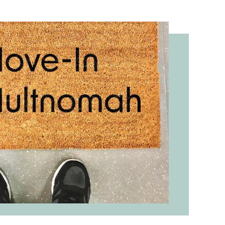
 socios
en el
mento de
 para
 sin Hogar