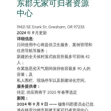
东郡无家可归者资源
中心
19421 SE Stark St,
Gresham
,
OR
97233
2024
年
9
月更新
详细信息:
日间使用中心将提供卫生服务、案例管理和
住房导航等服务；
新建的全天候村落式收容所最多可容纳 42
人；
在紧急恶劣天气期间保持收容最多 90 人的
容量；及
私人围栏、现场停车以及新建绿化空间。
服务提供者：
待定,
供应商将于 2025 年春季选定
新闻：
2024 年 9 月 9 日 ——
穆鲁玛郡委员会
已批
准在格雷沙姆市新建无家可归者资源中心
，