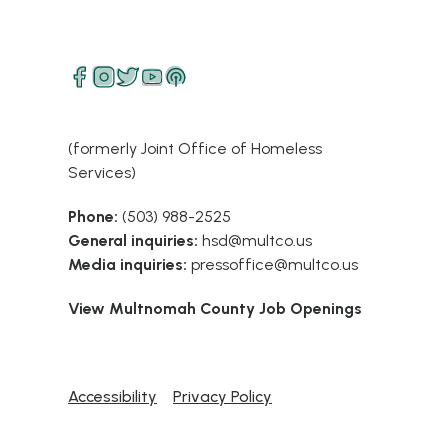
(formerly Joint Office of Homeless
Services)
Phone:
(503) 988-2525
General inquiries:
hsd@multco.us
Media inquiries:
pressoffice@multco.us
View Multnomah County Job Openings
Accessibility
Privacy Policy